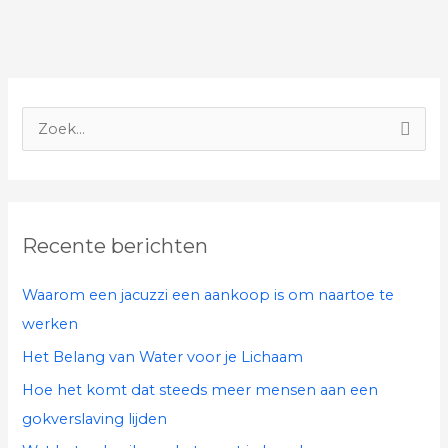
Z
o
e
k
Recente berichten
n
a
Waarom een jacuzzi een aankoop is om naartoe te
a
werken
r
Het Belang van Water voor je Lichaam
:
Hoe het komt dat steeds meer mensen aan een
gokverslaving lijden