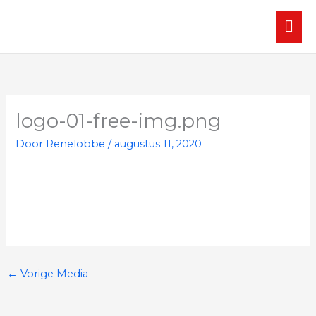
Ga
HO
naar
de
inhoud
logo-01-free-img.png
Door
Renelobbe
/
augustus 11, 2020
←
Vorige Media