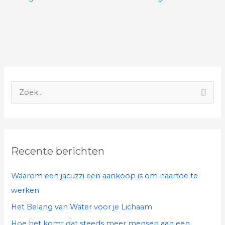
Z
o
e
k
Recente berichten
n
a
Waarom een jacuzzi een aankoop is om naartoe te
a
werken
r
Het Belang van Water voor je Lichaam
:
Hoe het komt dat steeds meer mensen aan een