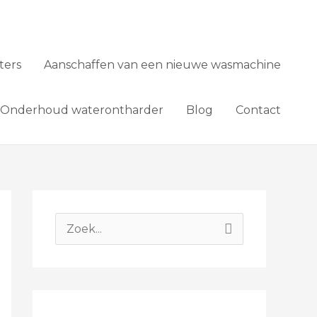
lters
Aanschaffen van een nieuwe wasmachine
Onderhoud waterontharder
Blog
Contact
Z
o
e
k