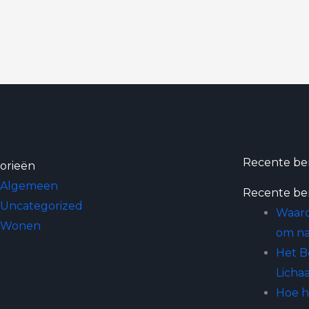
Recente be
orieën
Algemeen
Recente be
Uncategorized
Waaro
Wonen
om na
Het B
Licha
Hoe h