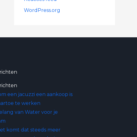
WordPress.org
richten
richten
m een jacuzzi een aankoop is
artoe te werken
elang van Water voor je
am
et komt dat steeds meer