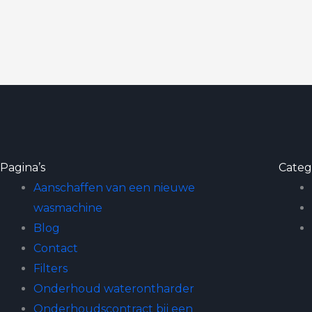
Pagina’s
Categ
Aanschaffen van een nieuwe
wasmachine
Blog
Contact
Filters
Onderhoud waterontharder
Onderhoudscontract bij een