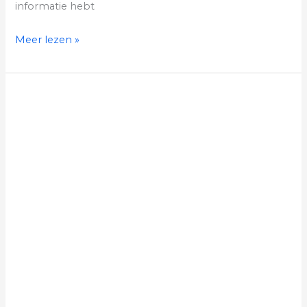
informatie hebt
Meer lezen »
Waterontharder
installateurs
in
Antwerpen
vergelijken