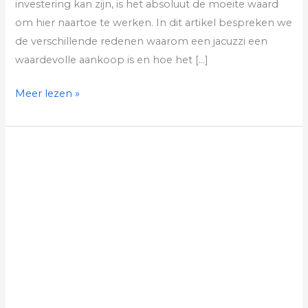
investering kan zijn, is het absoluut de moeite waard
om hier naartoe te werken. In dit artikel bespreken we
de verschillende redenen waarom een jacuzzi een
waardevolle aankoop is en hoe het […]
Meer lezen »
Het
Belang
van
Water
voor
je
Lichaam