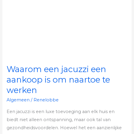
een
aankoop
is
om
naartoe
te
werken
Waarom een jacuzzi een
aankoop is om naartoe te
werken
Algemeen
/
Renelobbe
Een jacuzzi is een luxe toevoeging aan elk huis en
biedt niet alleen ontspanning, maar ook tal van
gezondheidsvoordelen. Hoewel het een aanzienlijke