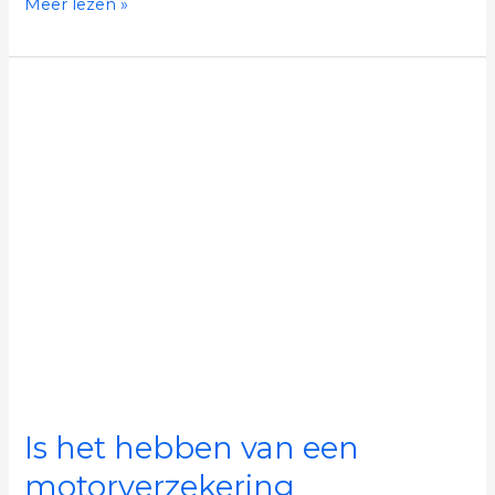
Meer lezen »
Is
het
hebben
van
een
motorverzekering
belangrijk?
Is het hebben van een
motorverzekering