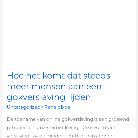
het
komt
dat
steeds
meer
mensen
aan
een
gokverslaving
Hoe het komt dat steeds
lijden
meer mensen aan een
gokverslaving lijden
Uncategorized
/
Renelobbe
De toename van online gokverslaving is een groeiend
probleem in onze samenleving. Deze vorm van
verslaving is vaak minder zichtbaar dan andere