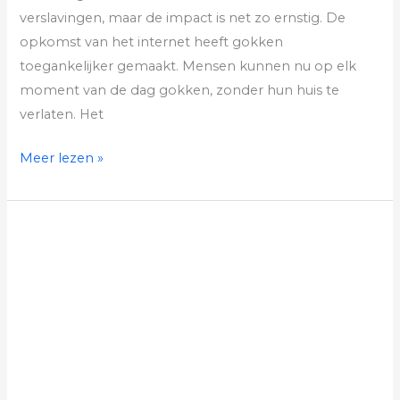
verslavingen, maar de impact is net zo ernstig. De
opkomst van het internet heeft gokken
toegankelijker gemaakt. Mensen kunnen nu op elk
moment van de dag gokken, zonder hun huis te
verlaten. Het
Meer lezen »
Wat
het
gebruik
van
keta
met
je