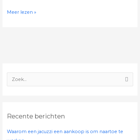
Meer lezen »
Z
o
e
k
Recente berichten
n
a
Waarom een jacuzzi een aankoop is om naartoe te
a