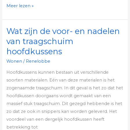
Meer lezen »
Wat zijn de voor- en nadelen
Wat
zijn
van traagschuim
de
hoofdkussens
voor-
en
Wonen
/
Renelobbe
nadelen
Hoofdkussens kunnen bestaan uit verschillende
van
soorten materialen. Eén van deze materialen is het
traagschuim
zogenaamde traagschuim. In dit geval is het zo dat het
hoofdkussens
hoofdkussen doorgaans wordt gemaakt van een
massief stuk traagschuim. Dit gezegd hebbende is het
zo dat ze ook in snippers kan worden geleverd. Het
voordeel van een dergelijk hoofdkussen heeft
betrekking tot