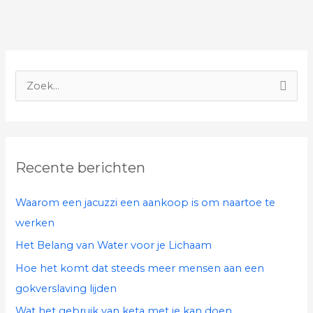
Z
o
e
k
Recente berichten
n
a
Waarom een jacuzzi een aankoop is om naartoe te
a
werken
r
Het Belang van Water voor je Lichaam
:
Hoe het komt dat steeds meer mensen aan een
gokverslaving lijden
Wat het gebruik van keta met je kan doen