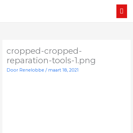
Ga
HO
naar
de
inhoud
cropped-cropped-
reparation-tools-1.png
Door
Renelobbe
/
maart 18, 2021