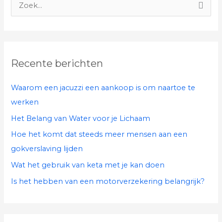
Z
o
e
k
Recente berichten
n
a
Waarom een jacuzzi een aankoop is om naartoe te
a
werken
r
Het Belang van Water voor je Lichaam
:
Hoe het komt dat steeds meer mensen aan een
gokverslaving lijden
Wat het gebruik van keta met je kan doen
Is het hebben van een motorverzekering belangrijk?